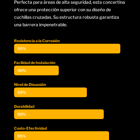
Perfecta para áreas de alta seguridad, esta concertina
ofrece una protección superior con su diseño de
cuchillas cruzadas. Su estructura robusta garantiza
una barrera impenetrable.
Resistencia a la Corrosión
95%
95%
Facilidad de Instalación
40%
40%
Nivel de Disuasión
65%
65%
Durabilidad
80%
80%
Costo-Efectividad
85%
85%