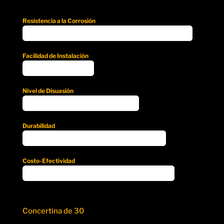
Resistencia a la Corrosión
95%
95%
Facilidad de Instalación
40%
40%
Nivel de Disuasión
65%
65%
Durabilidad
80%
80%
Costo-Efectividad
85%
85%
Concertina de 30